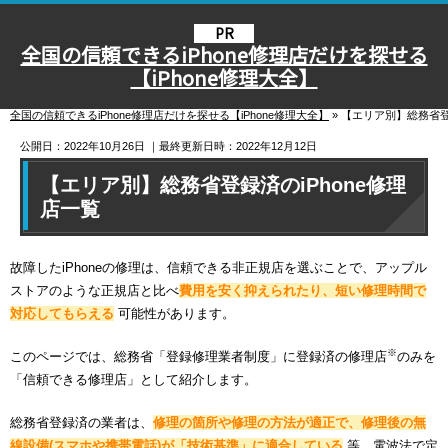
全国の信頼できるiPhone修理店だけを探せる
【iPhone修理大全】
全国の信頼できるiPhone修理店だけを探せる【iPhone修理大全】
»
【エリア別】総務省登録
公開日：2022年10月26日
｜最終更新日時：2022年12月12日
【エリア別】総務省登録済のiPhone修理
店一覧
故障したiPhoneの修理は、信頼できる非正規店を選ぶことで、アップル
ストアのような正規店と比べ
費用を安く抑えられたり、短い修理時間で
対応してもらえる
可能性があります。
※
このページでは、総務省「登録修理業者制度」に登録済の修理店
のみを
「信頼できる修理店」として紹介します。
総務省登録済の業者は、
修理の箇所や修理の方法が適正で、修理後の無
線設備(スマホや携帯電話)が「技術基準」に適合している
等、電波法で定