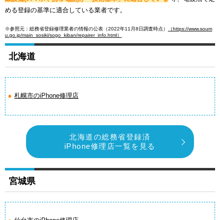
める登録の基準に適合している業者です。
※参照元：総務省登録修理業者の情報の公表（2022年11月8日調査時点）
（https://www.soum
u.go.jp/main_sosiki/sogo_kiban/repairer_info.html）
北海道
札幌市のiPhone修理店
北海道の総務省登録済
iPhone修理店一覧を見る
宮城県